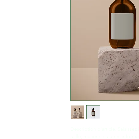
Description d'article. Saisissez ic
taille, matière et autres informa