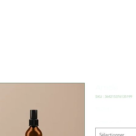
CCUEIL
LOGEMENT
ACTIVITÉS
À PROPOS
CONTA
Article
SKU : 364215376135199
Prix
85,00 €
Contenance
*
Sélectionner