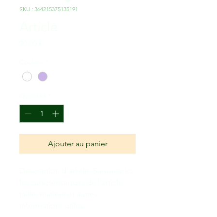
SKU : 364215375135191
Article
Prix
20,00 €
Couleur
*
Quantité
*
Ajouter au panier
Description d'article. Saisissez ici 
les caractéristiques de l'article : 
taille, matière et autres 
informations utiles.